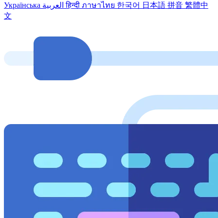
Українська
العربية
हिन्दी
ภาษาไทย
한국어
日本語
拼音
繁體中
文