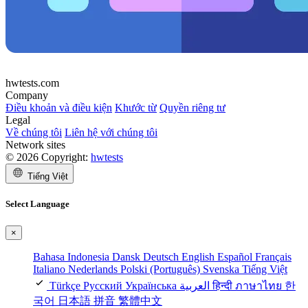
hwtests.com
Company
Điều khoản và điều kiện
Khước từ
Quyền riêng tư
Legal
Về chúng tôi
Liên hệ với chúng tôi
Network sites
© 2026 Copyright:
hwtests
Tiếng Việt
Select Language
×
Bahasa Indonesia
Dansk
Deutsch
English
Español
Français
Italiano
Nederlands
Polski
(Português)
Svenska
Tiếng Việt
Türkçe
Русский
Українська
العربية
हिन्दी
ภาษาไทย
한
국어
日本語
拼音
繁體中文