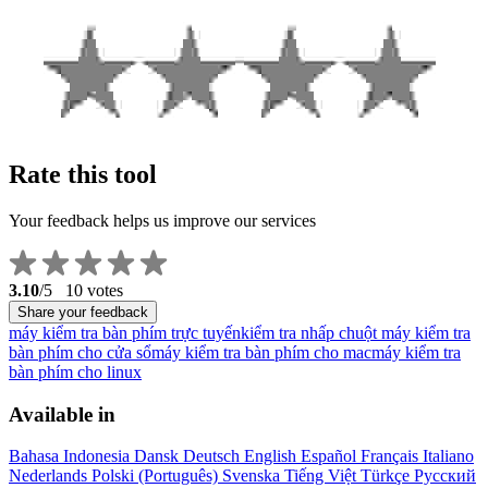
Rate this tool
Your feedback helps us improve our services
3.10
/5
10
votes
Share your feedback
máy kiểm tra bàn phím trực tuyến
kiểm tra nhấp chuột
máy kiểm tra
bàn phím cho cửa sổ
máy kiểm tra bàn phím cho mac
máy kiểm tra
bàn phím cho linux
Available in
Bahasa Indonesia
Dansk
Deutsch
English
Español
Français
Italiano
Nederlands
Polski
(Português)
Svenska
Tiếng Việt
Türkçe
Русский