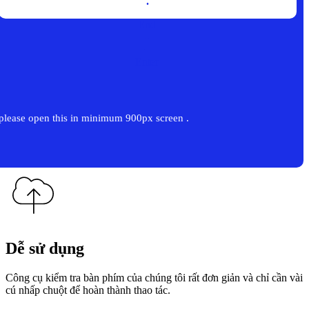
.
End
-
+
Enter
please open this in minimum 900px screen .
Dễ sử dụng
Công cụ kiểm tra bàn phím của chúng tôi rất đơn giản và chỉ cần vài
cú nhấp chuột để hoàn thành thao tác.