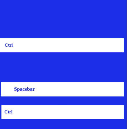
>
/
?
/
Shift
Ctrl
Fn
Alt
Spacebar
Alt
Ctrl
←