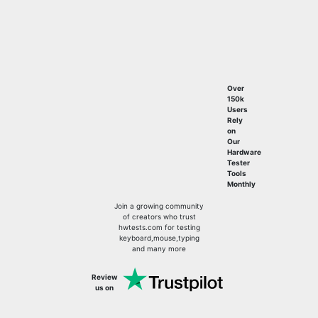
Over
150k
Users
Rely
on
Our
Hardware
Tester
Tools
Monthly
Join a growing community
of creators who trust
hwtests.com for testing
keyboard,mouse,typing
and many more
Review
us on