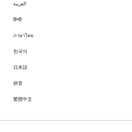
العربية
हिन्दी
ภาษาไทย
한국어
日本語
拼音
繁體中文