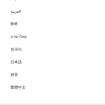
العربية
हिन्दी
ภาษาไทย
한국어
日本語
拼音
繁體中文