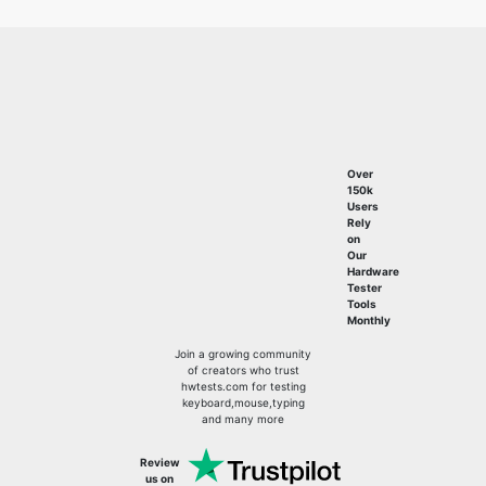
Over
150k
Users
Rely
on
Our
Hardware
Tester
Tools
Monthly
Join a growing community
of creators who trust
hwtests.com for testing
keyboard,mouse,typing
and many more
Review
us on