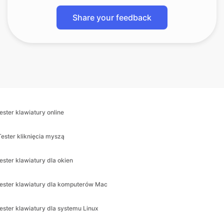
Share your feedback
tester klawiatury online
Tester kliknięcia myszą
tester klawiatury dla okien
tester klawiatury dla komputerów Mac
tester klawiatury dla systemu Linux