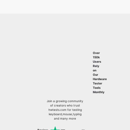
Over
150k
Users
Rely
on
Our
Hardware
Tester
Tools
Monthly
Join a growing community
of creators who trust
hwtests.com for testing
keyboard,mouse,typing
and many more