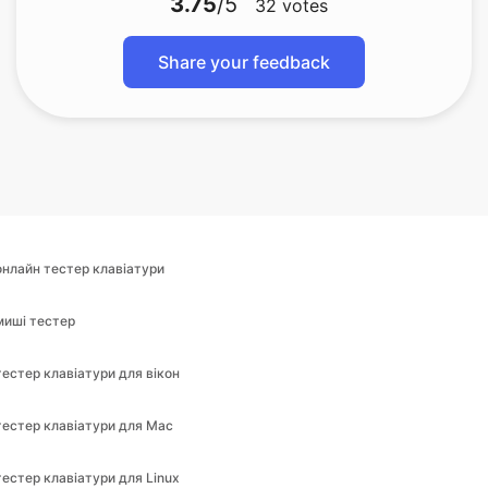
3.75
/5
32
votes
Share your feedback
онлайн тестер клавіатури
миші тестер
тестер клавіатури для вікон
тестер клавіатури для Mac
тестер клавіатури для Linux