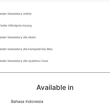
tester klawiatury online
Tester kliknięcia myszą
tester klawiatury dla okien
tester klawiatury dla komputerów Mac
tester klawiatury dla systemu Linux
Available in
Bahasa Indonesia