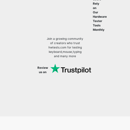
Rely
on
Our
Hardware
Tester
Tools
Monthly
Join a growing community
of creators who trust
hwtests.com for testing
keyboard,mouse,typing
and many more
Review
us on