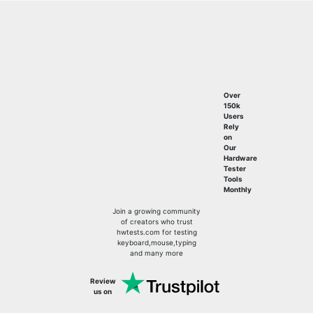
Over
150k
Users
Rely
on
Our
Hardware
Tester
Tools
Monthly
Join a growing community
of creators who trust
hwtests.com for testing
keyboard,mouse,typing
and many more
Review
us on