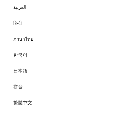
العربية
हिन्दी
ภาษาไทย
한국어
日本語
拼音
繁體中文