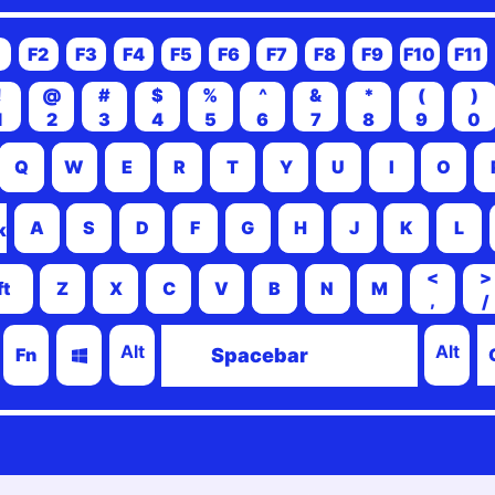
1
F2
F3
F4
F5
F6
F7
F8
F9
F10
F11
!
@
#
$
%
^
&
*
(
)
1
2
3
4
5
6
7
8
9
0
Q
W
E
R
T
Y
U
I
O
A
S
D
F
G
H
J
K
L
k
<
>
ft
Z
X
C
V
B
N
M
,
/
Alt
Alt
Fn
Spacebar