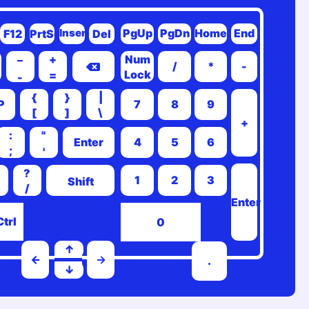
Insert
PgUp
PgDn
Home
End
F12
PrtSc
Del
_
+
Num
/
*
-
Lock
=
-
{
}
|
P
7
8
9
[
]
\
+
:
"
Enter
4
5
6
;
'
?
1
2
3
Shift
/
Enter
Ctrl
0
↑
←
→
.
↓