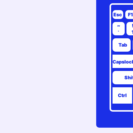
Esc
F
~
`
Tab
Capsloc
Shi
Ctrl