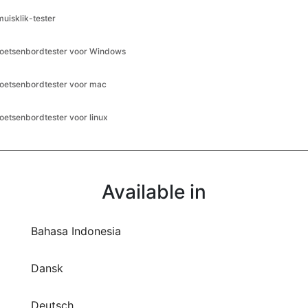
muisklik-tester
toetsenbordtester voor Windows
toetsenbordtester voor mac
toetsenbordtester voor linux
Available in
Bahasa Indonesia
Dansk
Deutsch