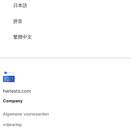
日本語
拼音
繁體中文
hwtests.com
Company
Algemene voorwaarden
vrijwaring