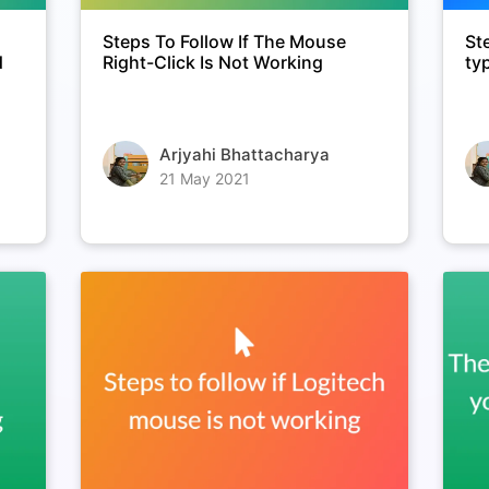
Steps To Follow If The Mouse
St
d
Right-Click Is Not Working
ty
Arjyahi Bhattacharya
21 May 2021