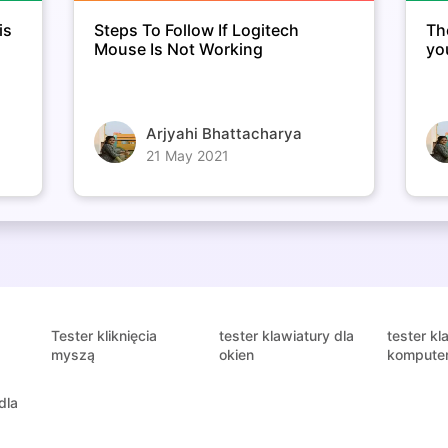
is
Steps To Follow If Logitech
Th
Mouse Is Not Working
yo
Arjyahi Bhattacharya
21 May 2021
Tester kliknięcia
tester klawiatury dla
tester kl
myszą
okien
kompute
dla