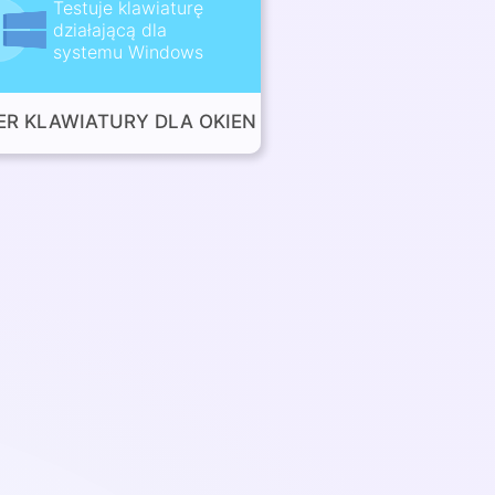
Testuje klawiaturę
działającą dla
systemu Windows
ER KLAWIATURY DLA OKIEN