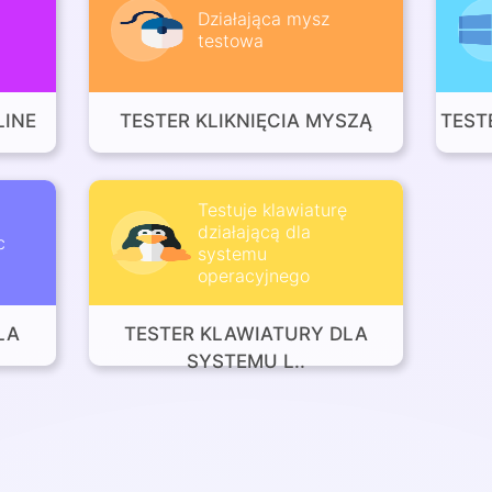
Działająca mysz
testowa
LINE
TESTER KLIKNIĘCIA MYSZĄ
TEST
Testuje klawiaturę
działającą dla
c
systemu
operacyjnego
LA
TESTER KLAWIATURY DLA
SYSTEMU L..