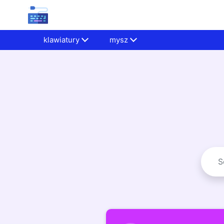
klawiatury
mysz